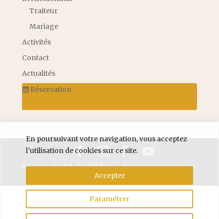
Traiteur
Mariage
Activités
Contact
Actualités
Réservation
En poursuivant votre navigation, vous acceptez
l’utilisation de cookies sur ce site.
Design de
BS CONSEIL
-
Mentions légales
-
Accepter
Politique de confidentialité
© 2026
Paramétrer