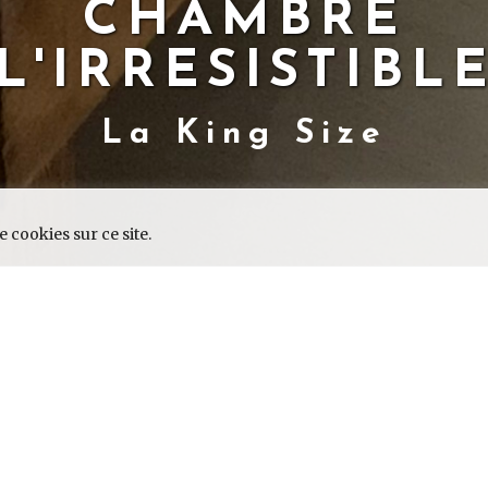
CHAMBRE
L'IRRESISTIBL
La King Size
3
 cookies sur ce site.
, pour deux personnes, aux allures de p
e de la maison sous toit, la charpente 