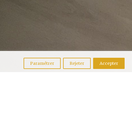
E
Paramétrer
Rejeter
Accepter
ierres et de bois est
d’origine vous offre un