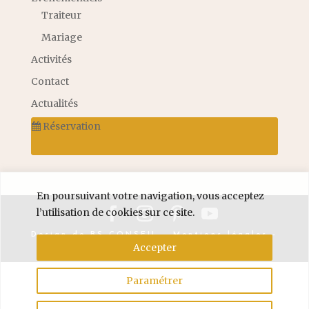
Traiteur
Mariage
Activités
Contact
Actualités
Réservation
En poursuivant votre navigation, vous acceptez
l’utilisation de cookies sur ce site.
Design de
BS CONSEIL
-
Mentions légales
-
Accepter
Politique de confidentialité
© 2026
Paramétrer