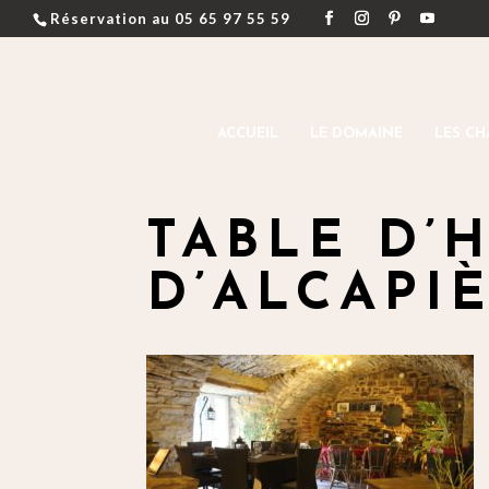
Réservation au 05 65 97 55 59
ACCUEIL
LE DOMAINE
LES CH
TABLE D’
D’ALCAPI