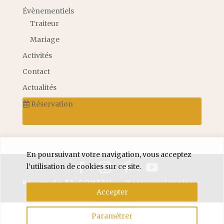
Évènementiels
Traiteur
Mariage
Activités
Contact
Actualités
Réservation
En poursuivant votre navigation, vous acceptez
l’utilisation de cookies sur ce site.
Design de
BS CONSEIL
-
Mentions légales
-
Accepter
Politique de confidentialité
© 2026
Paramétrer