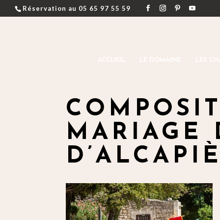
Réservation au 05 65 97 55 59
ACCUEIL
LE DOMAINE
LES CH
COMPOSIT
MARIAGE
D’ALCAPI