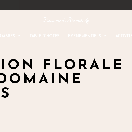
AMBRES
TABLE D’HÔTES
ÉVÈNEMENTIELS
ACTIVIT
ION FLORALE
 DOMAINE
ÈS