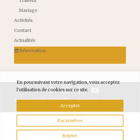
Traiteur
Mariage
Activités
Contact
Actualités
Réservation
En poursuivant votre navigation, vous acceptez
l’utilisation de cookies sur ce site.
Design de
BS CONSEIL
-
Mentions légales
-
Accepter
Politique de confidentialité
© 2026
Paramétrer
Rejeter